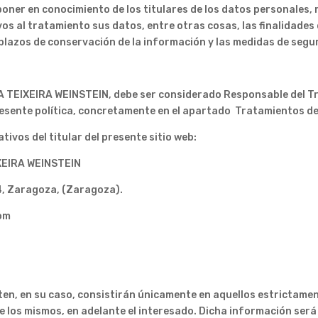
 poner en conocimiento de los titulares de los datos personales,
vos al tratamiento sus datos, entre otras cosas, las finalidades
s plazos de conservación de la información y las medidas de segu
A TEIXEIRA WEINSTEIN, debe ser considerado Responsable del Tra
resente política, concretamente en el apartado Tratamientos de
tivos del titular del presente sitio web:
XEIRA WEINSTEIN
4, Zaragoza, (Zaragoza).
com
ten, en su caso, consistirán únicamente en aquellos estrictamen
 de los mismos, en adelante el interesado. Dicha información será