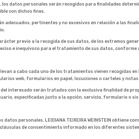
e, los datos personales serán recogidos para finalidades determi
le con dichos fines.
n adecuados, pertinentes y no excesivos en relación a las fina
io.
arácter previo a la recogida de sus datos, de los extremos gener
eciso e inequívoco para el tratamiento de sus datos, conforme a
e llevan a cabo cada uno de los tratamientos vienen recogidas e
larios web, formularios en papel, locuciones o carteles y notas
 del interesado serán tratados con la exclusiva finalidad de pr
uario, especificadas junto a la opción, servicio, formulario o sis
 los datos personales, LEIDIANA TEIXEIRA WEINSTEIN obtiene cons
 cláusulas de consentimiento informado en los diferentes siste