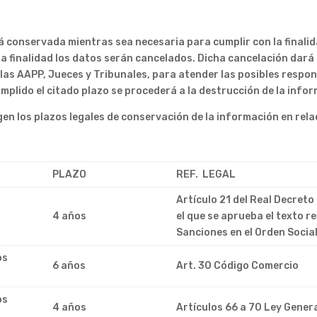
 conservada mientras sea necesaria para cumplir con la finalid
a finalidad los datos serán cancelados. Dicha cancelación dará 
as AAPP, Jueces y Tribunales, para atender las posibles respon
umplido el citado plazo se procederá a la destrucción de la info
gen los plazos legales de conservación de la información en rela
PLAZO
REF. LEGAL
Artículo 21 del Real Decreto
4 años
el que se aprueba el texto r
Sanciones en el Orden Socia
os
6 años
Art. 30 Código Comercio
os
4 años
Artículos 66 a 70 Ley Gener