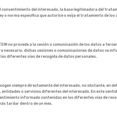
l consentimiento del interesado, la base legitimadora del trata
ey o norma específica que autorice o exija el tratamiento de los 
EIN no procede a la cesión o comunicación de los datos a tercer
ra necesario, dichas cesiones o comunicaciones de datos se info
as diferentes vías de recogida de datos personales.
recogen siempre directamente del interesado, no obstante, en d
 entidades o servicios diferentes del interesado. En este senti
sentimiento informado contenidas en las diferentes vías de rec
 más tardar dentro de un mes.